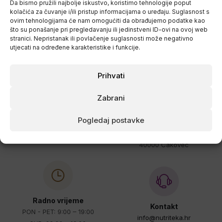
Da bismo pružili najbolje iskustvo, koristimo tehnologije poput
Kontaktirajte nas:
kolačića za čuvanje i/ili pristup informacijama o uređaju. Suglasnost s
+385 40 310 012
ovim tehnologijama će nam omogućiti da obrađujemo podatke kao
što su ponašanje pri pregledavanju ili jedinstveni ID-ovi na ovoj web
stranici. Nepristanak ili povlačenje suglasnosti može negativno
utjecati na određene karakteristike i funkcije.
Prihvati
Zabrani
Sjedište tvrtke
Dostava
Pogledaj postavke
Nutriteka d.o.o.
Besplatna dostava iznad 55 eura.
Ulica dr. Ante Starčevića 3
Dostava 5 eura ispod 55 eura.
40000 Čakovec
Radno vrijeme
Kontakt
PON - PET: 9:00 – 19:00
info@nutriteka.hr