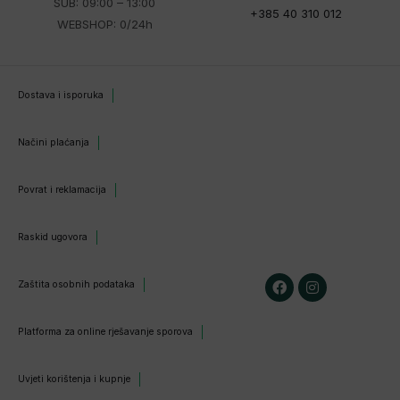
SUB: 09:00 – 13:00
+385 40 310 012
WEBSHOP: 0/24h
Dostava i isporuka
Načini plaćanja
Povrat i reklamacija
Raskid ugovora
Zaštita osobnih podataka
Platforma za online rješavanje sporova
Uvjeti korištenja i kupnje