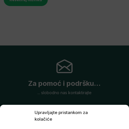
Za pomoć i podršku...
... slobodno nas kontaktirajte
Upravljajte pristankom za
kolačiće