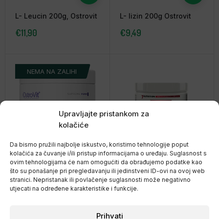
L- Leucin 200g, Ostrovit
L- lizin 200g Ostrovit
€
11,90
€
9,49
NEMA NA ZALIHI
Upravljajte pristankom za
kolačiće
Da bismo pružili najbolje iskustvo, koristimo tehnologije poput
kolačića za čuvanje i/ili pristup informacijama o uređaju. Suglasnost s
L- Triptofan 200g,
TMG (trimetilglicin-
ovim tehnologijama će nam omogućiti da obrađujemo podatke kao
što su ponašanje pri pregledavanju ili jedinstveni ID-ovi na ovoj web
Ostrovit
bezvodni BETAIN)+B6
stranici. Nepristanak ili povlačenje suglasnosti može negativno
P5P
€
14,47
€
15,40
utjecati na određene karakteristike i funkcije.
Prihvati