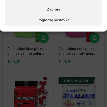
Zabrani
Pogledaj postavke
Aminodust (kompleks
Aminodust (kompleks
aminokiselina) zelena
aminokiselina) -grejp
jabuka 474g, Evolite
474g, Evolite
€
20,70
€
20,70
NEMA NA ZALIHI