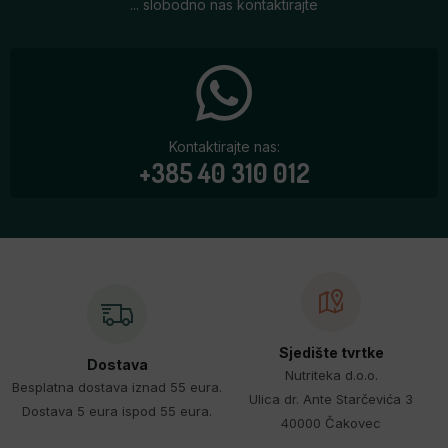
... slobodno nas kontaktirajte
Kontaktirajte nas:
+385 40 310 012
Sjedište tvrtke
Dostava
Nutriteka d.o.o.
Besplatna dostava iznad 55 eura.
Ulica dr. Ante Starčevića 3
Dostava 5 eura ispod 55 eura.
40000 Čakovec