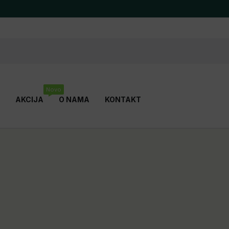
Novo
AKCIJA
O NAMA
KONTAKT
EVOLITE NUTRITION
FITNESS A
HP HUMAN PROTECT
V-SHAPE
DOVI