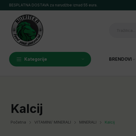
BESPLATNA DOSTAVA za narudžbe iznad 55 eura.
Kategorije
BRENDOVI
MIAMI VIBES
ALL NUTRITION
LEVRONE NUTRITION
OSTROVIT
Kalcij
6 PAK
OSTALI PREMIUM BREN
Početna
VITAMINI/ MINERALI
MINERALI
Kalcij