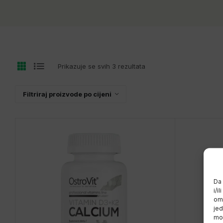
Prikazuje se svih 3 rezultata
Filtriraj proizvode po cijeni
Da 
i/i
omo
jed
mož