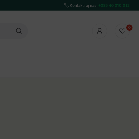
Kontaktiraj nas:
+385 40 310 012
0
UTHORITY
7NUTRITION
POWER SYSTEM