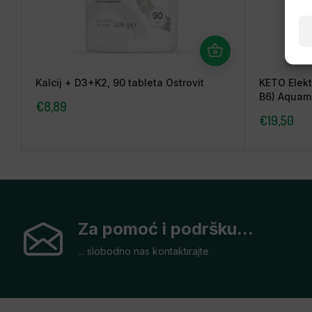
Kalcij + D3+K2, 90 tableta Ostrovit
KETO Elektr
B6) Aquam
€
8,89
€
19,50
Za pomoć i podršku...
... slobodno nas kontaktirajte