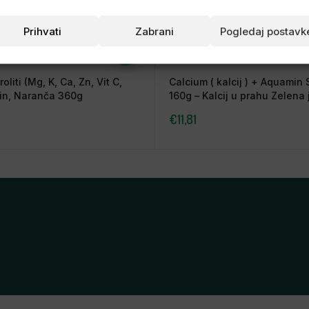
Prihvati
Zabrani
Pogledaj postavk
oliti (Mg, K, Ca, Zn, Vit C,
Calcium ( kalcij ) + Aquamin 
in, Naranča 360g
160g – Kalcij u prahu Zelena
Nutrigold
€
11,81