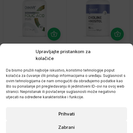
Folna kiselina 400mcg
Kolin + Inozitol, 90
Upravljajte pristankom za
90 tableta, Ostrovit
tableta, Ostrovit
kolačiće
€
7,95
€
10,39
Da bismo pružili najbolje iskustvo, koristimo tehnologije poput
kolačića za čuvanje i/ili pristup informacijama o uređaju. Suglasnost s
ovim tehnologijama će nam omogućiti da obrađujemo podatke kao
što su ponašanje pri pregledavanju ili jedinstveni ID-ovi na ovoj web
NEMA NA ZALIHI
stranici. Nepristanak ili povlačenje suglasnosti može negativno
utjecati na određene karakteristike i funkcije.
Prihvati
Zabrani