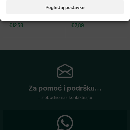
Pogledaj postavke
Vitamin B12 metilni,
Vitamin B kompleks, 90
30ml 500 doza,
tableta SFD
Allnutrition
€
12,50
€
7,89
Za pomoć i podršku...
... slobodno nas kontaktirajte