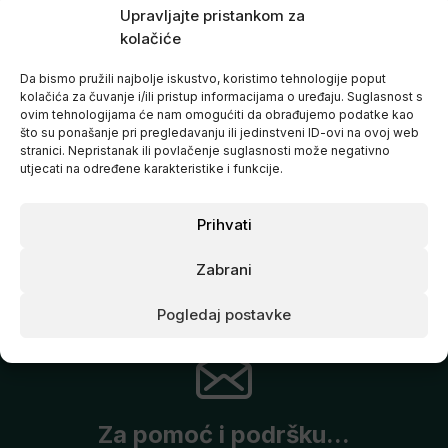
Upravljajte pristankom za
kolačiće
Da bismo pružili najbolje iskustvo, koristimo tehnologije poput
kolačića za čuvanje i/ili pristup informacijama o uređaju. Suglasnost s
ovim tehnologijama će nam omogućiti da obrađujemo podatke kao
što su ponašanje pri pregledavanju ili jedinstveni ID-ovi na ovoj web
stranici. Nepristanak ili povlačenje suglasnosti može negativno
Gurtne za dizanje
utjecati na određene karakteristike i funkcije.
GirlPower, Power
System
€
10,35
Prihvati
Zabrani
Pogledaj postavke
Za pomoć i podršku...