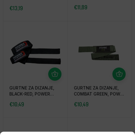
plave, Power System
€
11,89
€
13,19
GURTNE ZA DIZANJE,
GURTNE ZA DIZANJE,
BLACK-RED, POWER
COMBAT GREEN, POWER
SYSTEM
SYSTEM
€
10,49
€
10,49