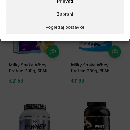
Prihvati
Zabrani
Pogledaj postavke
Milky Shake Whey
Milky Shake Whey
Protein 700g, 6PAK
Protein 300g, 6PAK
€
21,50
€
11,90