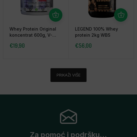
Whey Protein Original
LEGEND 100% Whey
koncentrat 600g, V-
protein 2kg WBS
shape
€
19,90
€
56,00
PRIKAŽI VIŠE
Za pomoć i podršku...