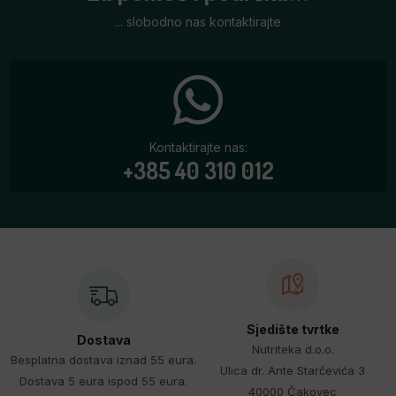
... slobodno nas kontaktirajte
Kontaktirajte nas:
+385 40 310 012
Sjedište tvrtke
Dostava
Nutriteka d.o.o.
Besplatna dostava iznad 55 eura.
Ulica dr. Ante Starčevića 3
Dostava 5 eura ispod 55 eura.
40000 Čakovec