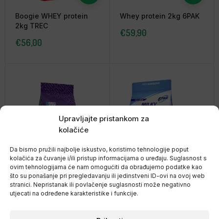
Boogie WHEY protein
Whey protein 2kg 6PAK
2kg TREC
€
59,90
€
56,00
Upravljajte pristankom za
kolačiće
Da bismo pružili najbolje iskustvo, koristimo tehnologije poput
kolačića za čuvanje i/ili pristup informacijama o uređaju. Suglasnost s
ovim tehnologijama će nam omogućiti da obrađujemo podatke kao
Whey protein 908g
Milky Shake Whey
što su ponašanje pri pregledavanju ili jedinstveni ID-ovi na ovoj web
6PAK
Protein 1800g, 6PAK
stranici. Nepristanak ili povlačenje suglasnosti može negativno
utjecati na određene karakteristike i funkcije.
€
29,90
€
49,00