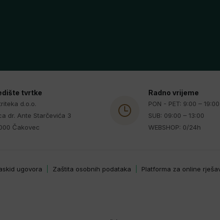
edište tvrtke
Radno vrijeme
riteka d.o.o.
PON - PET: 9:00 – 19:00
ca dr. Ante Starčevića 3
SUB: 09:00 – 13:00
000 Čakovec
WEBSHOP: 0/24h
askid ugovora
Zaštita osobnih podataka
Platforma za online rješ