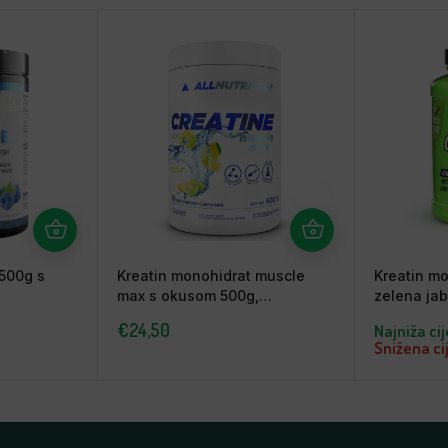
 500g s
Kreatin monohidrat muscle
Kreatin mo
max s okusom 500g,
zelena jab
AllNutrition
€
24,50
Najniža ci
Snižena ci