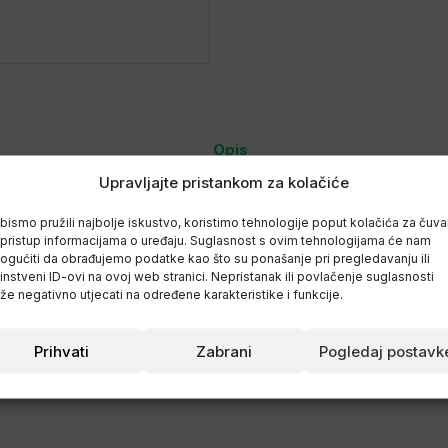
Opis
Upravljajte pristankom za kolačiće
dodataka prehrani kada govorimo o bodybuildingu/fitnessu , treninzima sn
bismo pružili najbolje iskustvo, koristimo tehnologije poput kolačića za čuva
e njegova dokazana djelotvornost na povećanje mišićne mase te povećanj
li pristup informacijama o uređaju. Suglasnost s ovim tehnologijama će nam
zvodi no ne u količinama kako bi osjetili njegove benefite. Ako želimo p
gućiti da obrađujemo podatke kao što su ponašanje pri pregledavanju ili
instveni ID-ovi na ovoj web stranici. Nepristanak ili povlačenje suglasnosti
 u kreatin fosfat koji je visokoenergetski metabolit za regeneraciju osn
e negativno utjecati na određene karakteristike i funkcije.
a dobije koji kilogram tjelesne mase, no to je bezmasna masa kakvu zapra
ena u 200 ml vode. Konzumirajte odmah nakon pripreme. Ne uzimajte više 
Prihvati
Zabrani
Pogledaj postavk