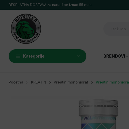
BESPLATNA DOSTAVA za narudžbe iznad 55 eura.
Kategorije
BRENDOVI
MIAMI VIBES
ALL NUTRITION
Početna
KREATIN
Kreatin monohidrat
Kreatin monohidra
LEVRONE NUTRITION
OSTROVIT
6 PAK
OSTALI PREMIUM BREN