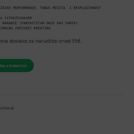
ZIČKE PERFORMANSE, TONUS MIŠIĆA  I EKSPLOZIVNOST

A ISTRAŽIVANJEM

 NARANČE (FANTASTIČAN OKUS KAO FANTA)

SIMALNA TOPIVOST KREATINA
atna dostava za narudžbe iznad 55€.
aj u košaricu
ohidrat