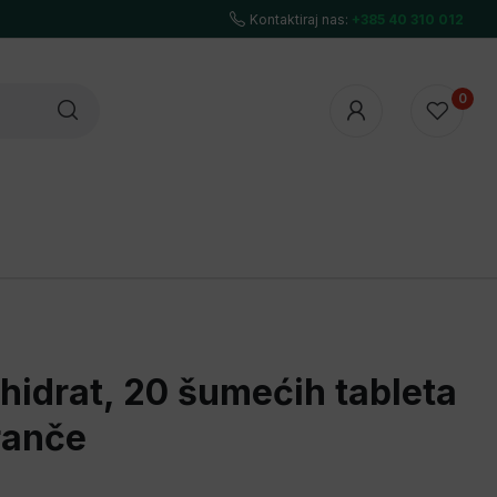
Kontaktiraj nas:
+385 40 310 012
0
UTHORITY
7NUTRITION
POWER SYSTEM
hidrat, 20 šumećih tableta
ranče