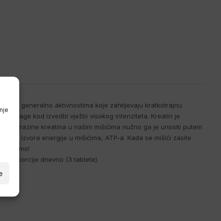
age ili generalno aktivnostima koje zahtijevaju kratkotrajnu
nje
e snage kod izvedbi vježbi visokog intenziteta. Kreatin je
ovisiti razine kreatina u našim mišićima nužno ga je unositi putem
ovnog izvora energije u mišićima, ATP-a. Kada se mišići zasite
vo želimo!
od 3 porcije dnevno (3 tablete).
e