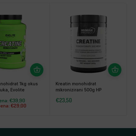
nohidrat 1kg okus
Kreatin monohidrat
K
uka, Evolite
mikronizirani 500g HP
5
€
23,50
jena:
€
39,90
jena:
€
29,00