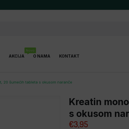
Novo
AKCIJA
O NAMA
KONTAKT
EVOLITE NUTRITION
FITNESS A
t, 20 šumećih tableta s okusom naranče
HP HUMAN PROTECT
V-SHAPE
Kreatin mono
DOVI
s okusom na
€
3,95