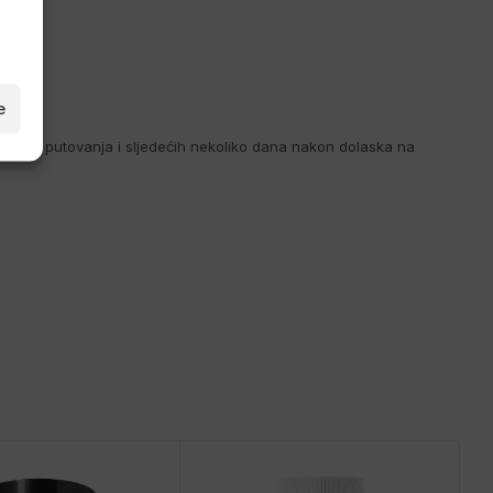
e
g dana putovanja i sljedećih nekoliko dana nakon dolaska na