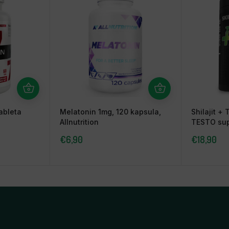
ableta
Melatonin 1mg, 120 kapsula,
Shilajit + 
Allnutrition
TESTO sup
€
6,90
€
18,90