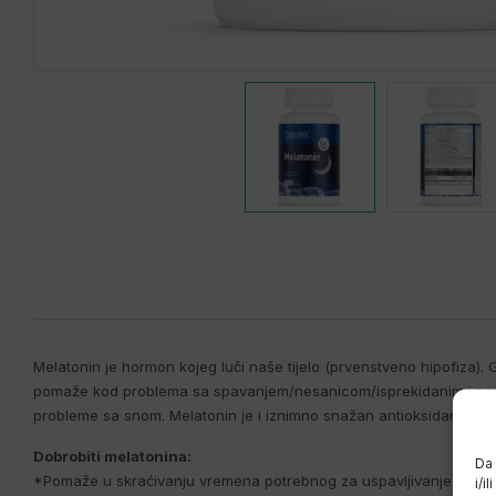
Melatonin je hormon kojeg luči naše tijelo (prvenstveno hipofiza). G
pomaže kod problema sa spavanjem/nesanicom/isprekidanim i porem
probleme sa snom. Melatonin je i iznimno snažan antioksidans!
Dobrobiti melatonina:
Da 
*Pomaže u skraćivanju vremena potrebnog za uspavljivanje
i/i