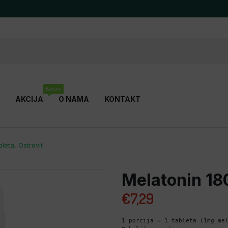
Novo
AKCIJA
O NAMA
KONTAKT
EVOLITE NUTRITION
FITNESS A
leta, Ostrovit
HP HUMAN PROTECT
V-SHAPE
Melatonin 180
DOVI
€
7,29
1 porcija = 1 tableta (1mg mel