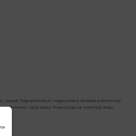
 zaspati. Najpopularniji je i najpouzdaniji dodatak prehrani koji
kcioniranje i opće dobro. Preporučuje se svima koji imaju
nje