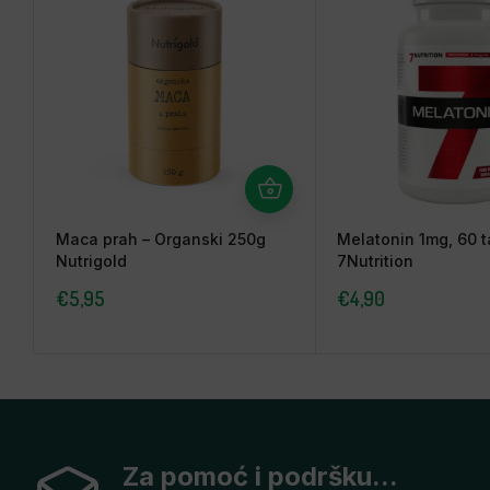
Maca prah – Organski 250g
Melatonin 1mg, 60 t
Nutrigold
7Nutrition
€
5,95
€
4,90
Za pomoć i podršku...