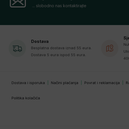
... slobodno nas kontaktirajte
Sj
Dostava
Nut
Besplatna dostava iznad 55 eura.
Uli
Dostava 5 eura ispod 55 eura.
40
Dostava i isporuka
Načini plaćanja
Povrat i reklamacija
R
Politika kolačića