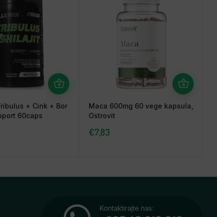
Tribulus + Cink + Bor
Maca 600mg 60 vege kapsula,
port 60caps
Ostrovit
7
€
7,83
Kontaktirajte nas: