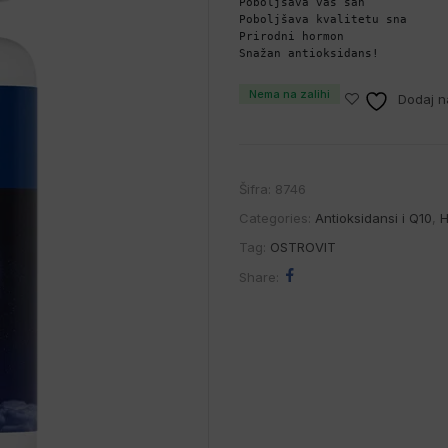
Poboljšava vaš san

Poboljšava kvalitetu sna

Prirodni hormon

Snažan antioksidans!
Nema na zalihi
Dodaj na
Šifra:
8746
Categories:
Antioksidansi i Q10
,
H
Tag:
OSTROVIT
Share