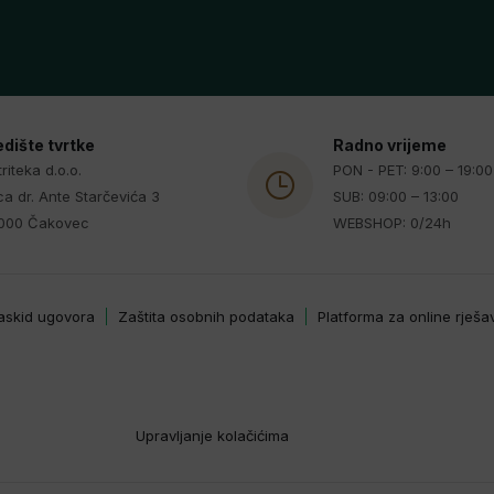
edište tvrtke
Radno vrijeme
riteka d.o.o.
PON - PET: 9:00 – 19:00
ca dr. Ante Starčevića 3
SUB: 09:00 – 13:00
000 Čakovec
WEBSHOP: 0/24h
askid ugovora
Zaštita osobnih podataka
Platforma za online rješ
Upravljanje kolačićima