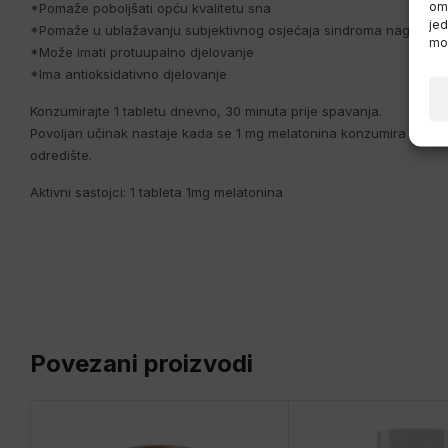
omo
*Pomaže poboljšati opću kvalitetu sna
jed
*Pomaže u ublažavanju subjektivnog osjećaja sindroma nagle p
mož
*Može imati protuupalno djelovanje
*Ima antioksidativno djelovanje
Konzumirajte 1 tabletu dnevno, 30 minuta prije spavanja.
Povoljan učinak nastaje kada se 1 mg melatonina konzumira neposr
odredište.
Aktivni sastojci: 1 tableta 1mg melatonina
Povezani proizvodi