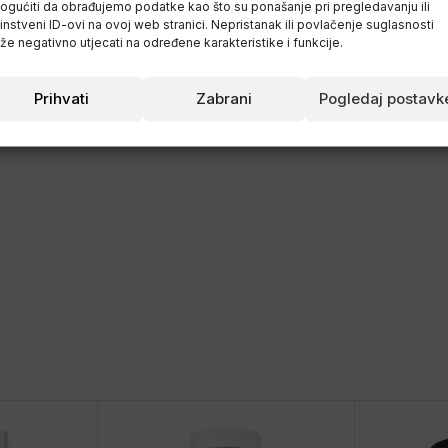
gućiti da obrađujemo podatke kao što su ponašanje pri pregledavanju ili
instveni ID-ovi na ovoj web stranici. Nepristanak ili povlačenje suglasnosti
romjene vremenske zone
e negativno utjecati na određene karakteristike i funkcije.
Prihvati
Zabrani
Pogledaj postavk
edno prije odlaska u krevet ili 0,5 mg neposredno prije spavanja prvo