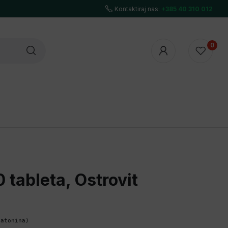
Kontaktiraj nas:
+385 40 310 012
0
UTHORITY
7NUTRITION
POWER SYSTEM
 tableta, Ostrovit
atonina)
