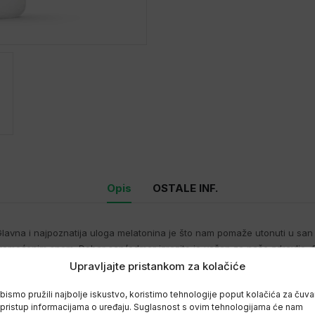
Opis
OSTALE INF.
lavna i najpoznatija uloga melatonina je što nam pomaže utonuti u san tj.
ećenim snom. Dobar san/odmor izrazito je važan za naše zdravlje, fun
Upravljajte pristankom za kolačiće
bismo pružili najbolje iskustvo, koristimo tehnologije poput kolačića za čuva
li pristup informacijama o uređaju. Suglasnost s ovim tehnologijama će nam