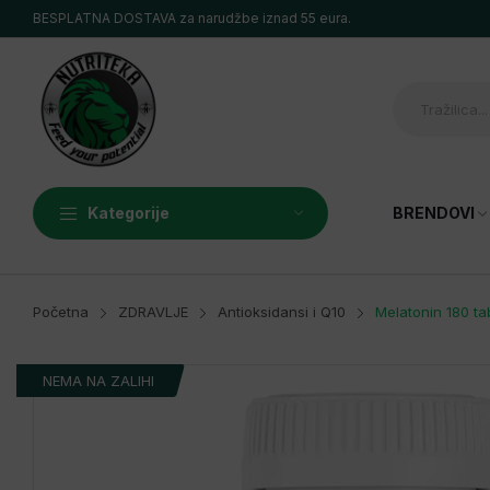
BESPLATNA DOSTAVA za narudžbe iznad 55 eura.
Kategorije
BRENDOVI
MIAMI VIBES
ALL NUTRITION
Početna
ZDRAVLJE
Antioksidansi i Q10
Melatonin 180 tab
LEVRONE NUTRITION
OSTROVIT
NEMA NA ZALIHI
6 PAK
OSTALI PREMIUM BREN