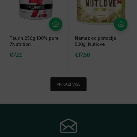
Taurin 250g 100% pure
Namaz od pistacije
7Nutrition
500g, Nutlove
€
7,29
€
17,50
PRIKAŽI VIŠE