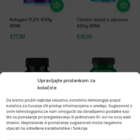
Kolagen FLEX 400g
Citrulin malat s okusom
6PAK
450g 6PAK
€
17,90
€
19,00
Upravljajte pristankom za
kolačiće
Da bismo pružili najbolje iskustvo, koristimo tehnologije poput
kolačića za čuvanje i/ili pristup informacijama o uređaju. Suglasnost s
ovim tehnologijama će nam omogućiti da obrađujemo podatke kao
što su ponašanje pri pregledavanju ili jedinstveni ID-ovi na ovoj web
Albion Cink glicinat (
Cink Citrat 30mg 60
stranici. Nepristanak ili povlačenje suglasnosti može negativno
kelirani cink ) 30mg
kapsula Swanson
utjecati na određene karakteristike i funkcije.
90cap, Swanson
€
9,90
€
6,90