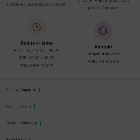
Ulica dr. Ante Starčevića 3
Dostava 5 eura ispod 55 eura.
40000 Čakovec
Radno vrijeme
Kontakt
PON - PET: 9:00 – 19:00
info@nutriteka.hr
SUB: 09:00 – 13:00
+385 40 310 012
WEBSHOP: 0/24h
Dostava i isporuka
Načini plaćanja
Povrat i reklamacija
Raskid ugovora