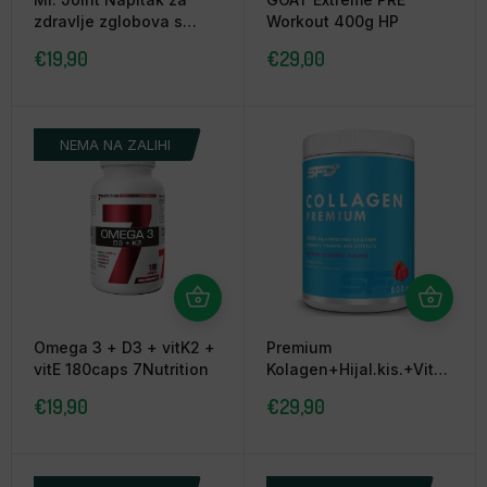
zdravlje zglobova s
Workout 400g HP
vitaminima – Naranča
€
19,90
€
29,00
390g Nutrigold
NEMA NA ZALIHI
Omega 3 + D3 + vitK2 +
Premium
vitE 180caps 7Nutrition
Kolagen+Hijal.kis.+Vit
C+MSM+Vit. D, 800g
€
19,90
€
29,90
naranča, SFD Nutrition