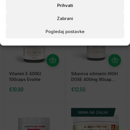
Prihvati
Zabrani
NEMA NA ZALIHI
Pogledaj postavke
Vitamin E 400IU
Sikavica silimarin HIGH
100caps Evolite
DOSE 400mg 90cap
Evolite
€
10,90
€
12,50
NEMA NA ZALIHI